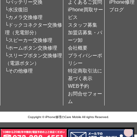
└バッテリー交換
よくあるご質問
iPhone修理
└水没復旧
iPhone買取サー
ブログ
└カメラ交換修理
ビス
└ドックコネクター交換修
スタッフ募集
理（充電部分）
加盟店募集・パ
└スピーカー交換修理
ーツ卸
└ホームボタン交換修理
会社概要
└スリープボタン交換修理
プライバシーポ
（電源ボタン）
リシー
└その他修理
特定商取引法に
基づく表示
WEB予約
お問合せフォー
ム
Copyright © iPhone修理のCare Mobile All rights Reserved.