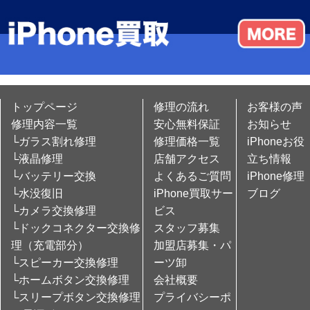
トップページ
修理の流れ
お客様の声
修理内容一覧
安心無料保証
お知らせ
└ガラス割れ修理
修理価格一覧
iPhoneお役
└液晶修理
店舗アクセス
立ち情報
└バッテリー交換
よくあるご質問
iPhone修理
└水没復旧
iPhone買取サー
ブログ
└カメラ交換修理
ビス
└ドックコネクター交換修
スタッフ募集
理（充電部分）
加盟店募集・パ
└スピーカー交換修理
ーツ卸
└ホームボタン交換修理
会社概要
└スリープボタン交換修理
プライバシーポ