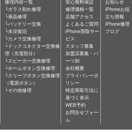
修理内容一覧
安心無料保証
お知らせ
└ガラス割れ修理
修理価格一覧
iPhoneお役
└液晶修理
店舗アクセス
立ち情報
└バッテリー交換
よくあるご質問
iPhone修理
└水没復旧
iPhone買取サー
ブログ
└カメラ交換修理
ビス
└ドックコネクター交換修
スタッフ募集
理（充電部分）
加盟店募集・パ
└スピーカー交換修理
ーツ卸
└ホームボタン交換修理
会社概要
└スリープボタン交換修理
プライバシーポ
（電源ボタン）
リシー
└その他修理
特定商取引法に
基づく表示
WEB予約
お問合せフォー
ム