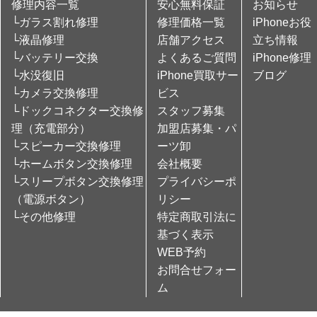
修理内容一覧
安心無料保証
お知らせ
└ガラス割れ修理
修理価格一覧
iPhoneお役
└液晶修理
店舗アクセス
立ち情報
└バッテリー交換
よくあるご質問
iPhone修理
└水没復旧
iPhone買取サー
ブログ
└カメラ交換修理
ビス
└ドックコネクター交換修
スタッフ募集
理（充電部分）
加盟店募集・パ
└スピーカー交換修理
ーツ卸
└ホームボタン交換修理
会社概要
└スリープボタン交換修理
プライバシーポ
（電源ボタン）
リシー
└その他修理
特定商取引法に
基づく表示
WEB予約
お問合せフォー
ム