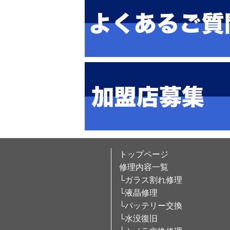
トップページ
修理内容一覧
└ガラス割れ修理
└液晶修理
└バッテリー交換
└水没復旧