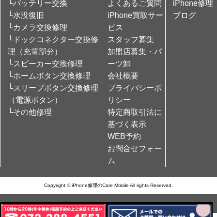
└バッテリー交換
よくあるご質問
iPhone修理
└水没復旧
iPhone買取サー
ブログ
└カメラ交換修理
ビス
└ドックコネクター交換修
スタッフ募集
理（充電部分）
加盟店募集・パ
└スピーカー交換修理
ーツ卸
└ホームボタン交換修理
会社概要
└スリープボタン交換修理
プライバシーポ
（電源ボタン）
リシー
└その他修理
特定商取引法に
基づく表示
WEB予約
お問合せフォー
ム
Copyright © iPhone修理のCare Mobile All rights Reserved.