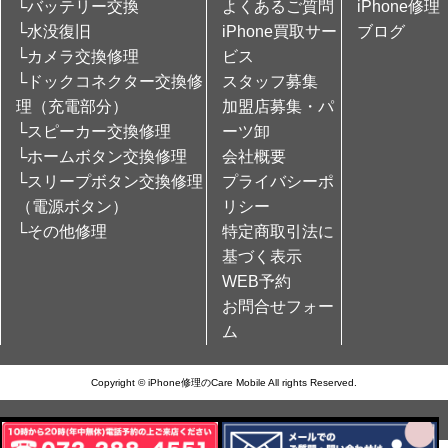
└バッテリー交換
よくあるご質問
iPhone修理
└水没復旧
iPhone買取サー
ブログ
└カメラ交換修理
ビス
└ドックコネクター交換修
スタッフ募集
理（充電部分）
加盟店募集・パ
└スピーカー交換修理
ーツ卸
└ホームボタン交換修理
会社概要
└スリープボタン交換修理
プライバシーポ
（電源ボタン）
リシー
└その他修理
特定商取引法に
基づく表示
WEB予約
お問合せフォー
ム
Copyright © iPhone修理のCare Mobile All rights Reserved.