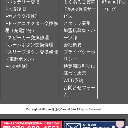
└バッテリー交換
よくあるご質問
iPhone修理
└水没復旧
iPhone買取サー
ブログ
└カメラ交換修理
ビス
└ドックコネクター交換修
スタッフ募集
理（充電部分）
加盟店募集・パ
└スピーカー交換修理
ーツ卸
└ホームボタン交換修理
会社概要
└スリープボタン交換修理
プライバシーポ
（電源ボタン）
リシー
└その他修理
特定商取引法に
基づく表示
WEB予約
お問合せフォー
ム
Copyright © iPhone修理のCare Mobile All rights Reserved.