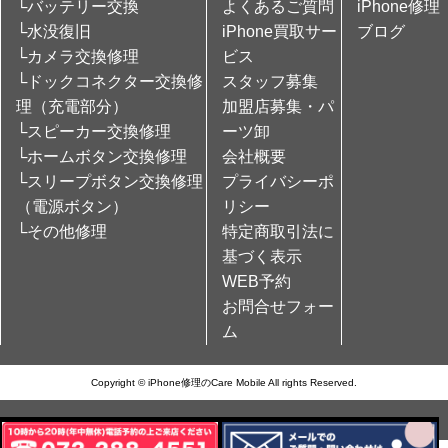
└バッテリー交換
よくあるご質問
iPhone修理
└水没復旧
iPhone買取サー
ブログ
└カメラ交換修理
ビス
└ドックコネクター交換修
スタッフ募集
理（充電部分）
加盟店募集・パ
└スピーカー交換修理
ーツ卸
└ホームボタン交換修理
会社概要
└スリープボタン交換修理
プライバシーポ
（電源ボタン）
リシー
└その他修理
特定商取引法に
基づく表示
WEB予約
お問合せフォー
ム
Copyright © iPhone修理のCare Mobile All rights Reserved.