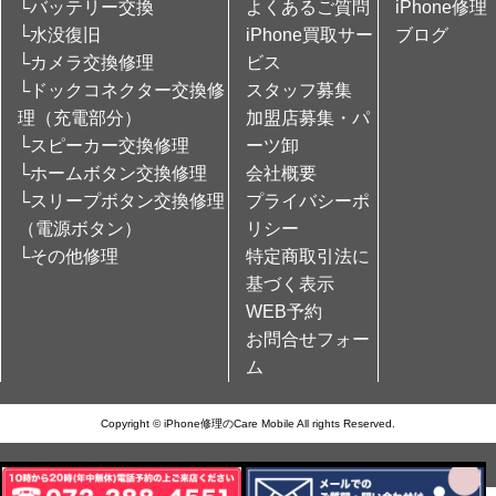
└バッテリー交換
よくあるご質問
iPhone修理
└水没復旧
iPhone買取サー
ブログ
└カメラ交換修理
ビス
└ドックコネクター交換修
スタッフ募集
理（充電部分）
加盟店募集・パ
└スピーカー交換修理
ーツ卸
└ホームボタン交換修理
会社概要
└スリープボタン交換修理
プライバシーポ
（電源ボタン）
リシー
└その他修理
特定商取引法に
基づく表示
WEB予約
お問合せフォー
ム
Copyright © iPhone修理のCare Mobile All rights Reserved.