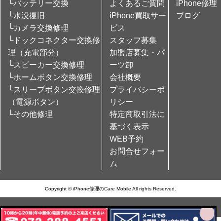
└バッテリー交換
よくあるご質問
iPhone修理
└水没復旧
iPhone買取サー
ブログ
└カメラ交換修理
ビス
└ドックコネクター交換修
スタッフ募集
理（充電部分）
加盟店募集・パ
└スピーカー交換修理
ーツ卸
└ホームボタン交換修理
会社概要
└スリープボタン交換修理
プライバシーポ
（電源ボタン）
リシー
└その他修理
特定商取引法に
基づく表示
WEB予約
お問合せフォー
ム
Copyright © iPhone修理のCare Mobile All rights Reserved.