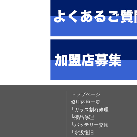
トップページ
修理内容一覧
└ガラス割れ修理
└液晶修理
└バッテリー交換
└水没復旧