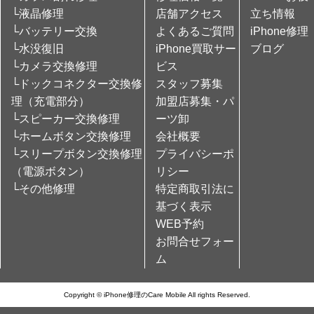
└液晶修理
店舗アクセス
立ち情報
└バッテリー交換
よくあるご質問
iPhone修理
└水没復旧
iPhone買取サー
ブログ
└カメラ交換修理
ビス
└ドックコネクター交換修
スタッフ募集
理（充電部分）
加盟店募集・パ
└スピーカー交換修理
ーツ卸
└ホームボタン交換修理
会社概要
└スリープボタン交換修理
プライバシーポ
（電源ボタン）
リシー
└その他修理
特定商取引法に
基づく表示
WEB予約
お問合せフォー
ム
Copyright © iPhone修理のCare Mobile All rights Reserved.