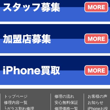
トップページ
修理の流れ
お客様の声
修理内容一覧
安心無料保証
お知らせ
└ガラス割れ修理
修理価格一覧
iPhoneお役