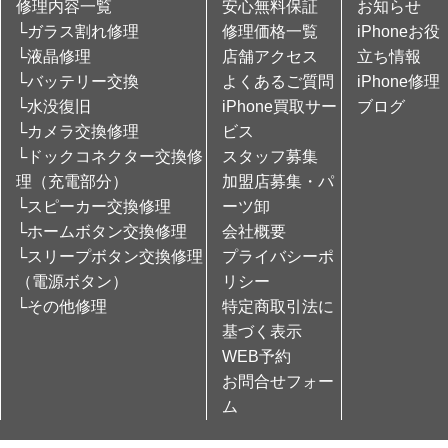
修理内容一覧
安心無料保証
お知らせ
└ガラス割れ修理
修理価格一覧
iPhoneお役
└液晶修理
店舗アクセス
立ち情報
└バッテリー交換
よくあるご質問
iPhone修理
└水没復旧
iPhone買取サー
ブログ
└カメラ交換修理
ビス
└ドックコネクター交換修
スタッフ募集
理（充電部分）
加盟店募集・パ
└スピーカー交換修理
ーツ卸
└ホームボタン交換修理
会社概要
└スリープボタン交換修理
プライバシーポ
（電源ボタン）
リシー
└その他修理
特定商取引法に
基づく表示
WEB予約
お問合せフォー
ム