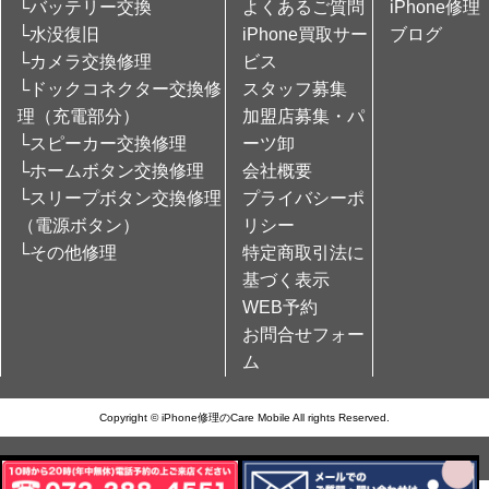
└バッテリー交換
よくあるご質問
iPhone修理
└水没復旧
iPhone買取サー
ブログ
└カメラ交換修理
ビス
└ドックコネクター交換修
スタッフ募集
理（充電部分）
加盟店募集・パ
└スピーカー交換修理
ーツ卸
└ホームボタン交換修理
会社概要
└スリープボタン交換修理
プライバシーポ
（電源ボタン）
リシー
└その他修理
特定商取引法に
基づく表示
WEB予約
お問合せフォー
ム
Copyright © iPhone修理のCare Mobile All rights Reserved.