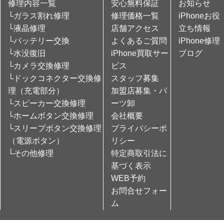
修理内容一覧
安心無料保証
お知らせ
└ガラス割れ修理
修理価格一覧
iPhoneお役
└液晶修理
店舗アクセス
立ち情報
└バッテリー交換
よくあるご質問
iPhone修理
└水没復旧
iPhone買取サー
ブログ
└カメラ交換修理
ビス
└ドックコネクター交換修
スタッフ募集
理（充電部分）
加盟店募集・パ
└スピーカー交換修理
ーツ卸
└ホームボタン交換修理
会社概要
└スリープボタン交換修理
プライバシーポ
（電源ボタン）
リシー
└その他修理
特定商取引法に
基づく表示
WEB予約
お問合せフォー
ム