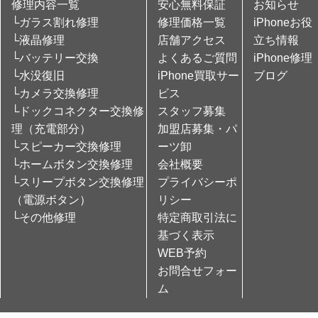
修理内容一覧
安心無料保証
お知らせ
└ガラス割れ修理
修理価格一覧
iPhoneお役
└液晶修理
店舗アクセス
立ち情報
└バッテリー交換
よくあるご質問
iPhone修理
└水没復旧
iPhone買取サー
ブログ
└カメラ交換修理
ビス
└ドックコネクター交換修
スタッフ募集
理（充電部分）
加盟店募集・パ
└スピーカー交換修理
ーツ卸
└ホームボタン交換修理
会社概要
└スリープボタン交換修理
プライバシーポ
（電源ボタン）
リシー
└その他修理
特定商取引法に
基づく表示
WEB予約
お問合せフォー
ム