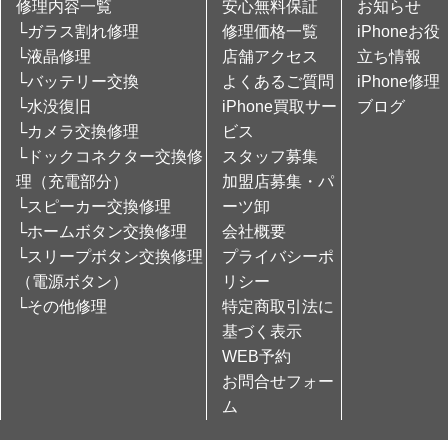
修理内容一覧
安心無料保証
お知らせ
└ガラス割れ修理
修理価格一覧
iPhoneお役
└液晶修理
店舗アクセス
立ち情報
└バッテリー交換
よくあるご質問
iPhone修理
└水没復旧
iPhone買取サー
ブログ
└カメラ交換修理
ビス
└ドックコネクター交換修
スタッフ募集
理（充電部分）
加盟店募集・パ
└スピーカー交換修理
ーツ卸
└ホームボタン交換修理
会社概要
└スリープボタン交換修理
プライバシーポ
（電源ボタン）
リシー
└その他修理
特定商取引法に
基づく表示
WEB予約
お問合せフォー
ム