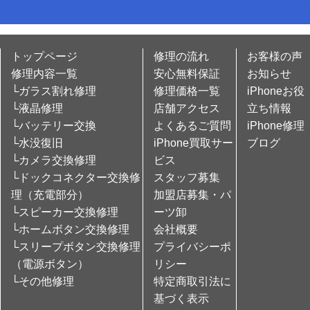
トップページ
修理の流れ
お客様の声
修理内容一覧
安心無料保証
お知らせ
└ガラス割れ修理
修理価格一覧
iPhoneお役
└液晶修理
店舗アクセス
立ち情報
└バッテリー交換
よくあるご質問
iPhone修理
└水没復旧
iPhone買取サー
ブログ
└カメラ交換修理
ビス
└ドックコネクター交換修
スタッフ募集
理（充電部分）
加盟店募集・パ
└スピーカー交換修理
ーツ卸
└ホームボタン交換修理
会社概要
└スリープボタン交換修理
プライバシーポ
（電源ボタン）
リシー
└その他修理
特定商取引法に
基づく表示