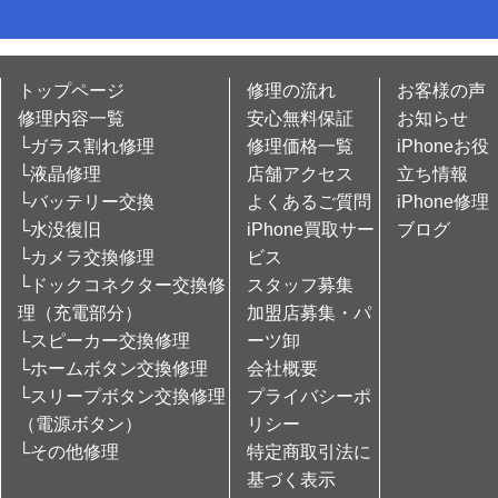
トップページ
修理の流れ
お客様の声
修理内容一覧
安心無料保証
お知らせ
└ガラス割れ修理
修理価格一覧
iPhoneお役
└液晶修理
店舗アクセス
立ち情報
└バッテリー交換
よくあるご質問
iPhone修理
└水没復旧
iPhone買取サー
ブログ
└カメラ交換修理
ビス
└ドックコネクター交換修
スタッフ募集
理（充電部分）
加盟店募集・パ
└スピーカー交換修理
ーツ卸
└ホームボタン交換修理
会社概要
└スリープボタン交換修理
プライバシーポ
（電源ボタン）
リシー
└その他修理
特定商取引法に
基づく表示