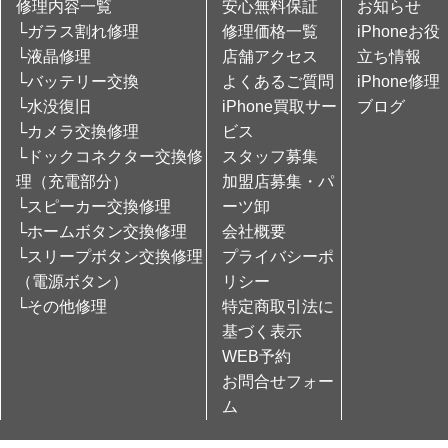
修理内容一覧
安心無料保証
お知らせ
└ガラス割れ修理
修理価格一覧
iPhoneお役
└液晶修理
店舗アクセス
立ち情報
└バッテリー交換
よくあるご質問
iPhone修理
└水没復旧
iPhone買取サー
ブログ
└カメラ交換修理
ビス
└ドックコネクター交換修
スタッフ募集
理（充電部分）
加盟店募集・パ
└スピーカー交換修理
ーツ卸
└ホームボタン交換修理
会社概要
└スリープボタン交換修理
プライバシーポ
（電源ボタン）
リシー
└その他修理
特定商取引法に
基づく表示
WEB予約
お問合せフォー
ム