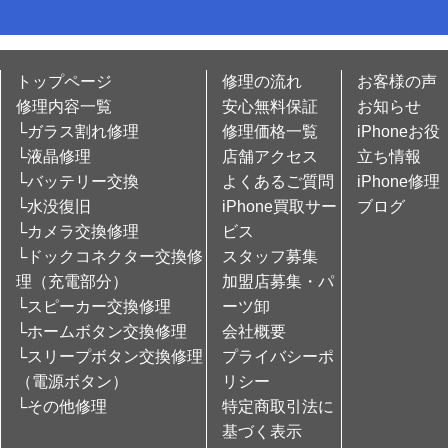
トップページ
修理の流れ
お客様の声
修理内容一覧
安心無料保証
お知らせ
└ガラス割れ修理
修理価格一覧
iPhoneお役
└液晶修理
店舗アクセス
立ち情報
└バッテリー交換
よくあるご質問
iPhone修理
└水没復旧
iPhone買取サー
ブログ
└カメラ交換修理
ビス
└ドックコネクター交換修
スタッフ募集
理（充電部分）
加盟店募集・パ
└スピーカー交換修理
ーツ卸
└ホームボタン交換修理
会社概要
└スリープボタン交換修理
プライバシーポ
（電源ボタン）
リシー
└その他修理
特定商取引法に
基づく表示