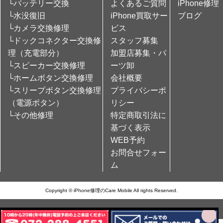
└バッテリー交換
よくあるご質問
iPhone修理
└水没復旧
iPhone買取サー
ブログ
└カメラ交換修理
ビス
└ドックコネクター交換修
スタッフ募集
理（充電部分）
加盟店募集・パ
└スピーカー交換修理
ーツ卸
└ホームボタン交換修理
会社概要
└スリープボタン交換修理
プライバシーポ
（電源ボタン）
リシー
└その他修理
特定商取引法に
基づく表示
WEB予約
お問合せフォー
ム
Copyright © iPhone修理のCare Mobile All rights Reserved.