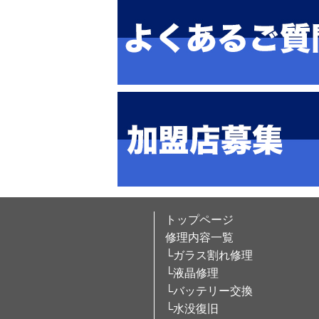
トップページ
修理内容一覧
└ガラス割れ修理
└液晶修理
└バッテリー交換
└水没復旧