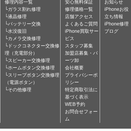
修理内容一覧
安心無料保証
お知らせ
└ガラス割れ修理
修理価格一覧
iPhoneお役
└液晶修理
店舗アクセス
立ち情報
└バッテリー交換
よくあるご質問
iPhone修理
└水没復旧
iPhone買取サー
ブログ
└カメラ交換修理
ビス
└ドックコネクター交換修
スタッフ募集
理（充電部分）
加盟店募集・パ
└スピーカー交換修理
ーツ卸
└ホームボタン交換修理
会社概要
└スリープボタン交換修理
プライバシーポ
（電源ボタン）
リシー
└その他修理
特定商取引法に
基づく表示
WEB予約
お問合せフォー
ム