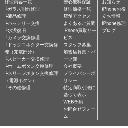
修理内容一覧
安心無料保証
お知らせ
└ガラス割れ修理
修理価格一覧
iPhoneお役
└液晶修理
店舗アクセス
立ち情報
└バッテリー交換
よくあるご質問
iPhone修理
└水没復旧
iPhone買取サー
ブログ
└カメラ交換修理
ビス
└ドックコネクター交換修
スタッフ募集
理（充電部分）
加盟店募集・パ
└スピーカー交換修理
ーツ卸
└ホームボタン交換修理
会社概要
└スリープボタン交換修理
プライバシーポ
（電源ボタン）
リシー
└その他修理
特定商取引法に
基づく表示
WEB予約
お問合せフォー
ム