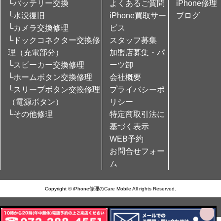
└バッテリー交換
よくあるご質問
iPhone修理
└水没復旧
iPhone買取サー
ブログ
└カメラ交換修理
ビス
└ドックコネクター交換修
スタッフ募集
理（充電部分）
加盟店募集・パ
└スピーカー交換修理
ーツ卸
└ホームボタン交換修理
会社概要
└スリープボタン交換修理
プライバシーポ
（電源ボタン）
リシー
└その他修理
特定商取引法に
基づく表示
WEB予約
お問合せフォー
ム
Copyright © iPhone修理のCare Mobile All rights Reserved.