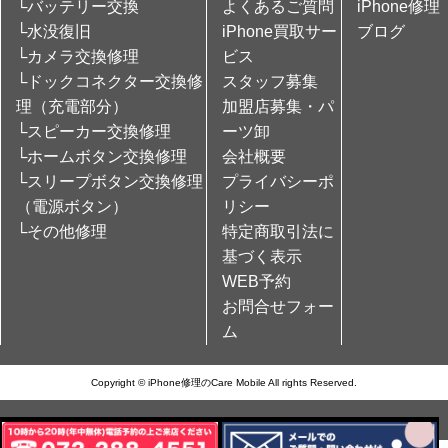
└バッテリー交換
よくあるご質問
iPhone修理
└水没復旧
iPhone買取サー
ブログ
└カメラ交換修理
ビス
└ドックコネクター交換修
スタッフ募集
理（充電部分）
加盟店募集・パ
└スピーカー交換修理
ーツ卸
└ホームボタン交換修理
会社概要
└スリープボタン交換修理
プライバシーポ
（電源ボタン）
リシー
└その他修理
特定商取引法に
基づく表示
WEB予約
お問合せフォー
ム
Copyright © iPhone修理のCare Mobile All rights Reserved.