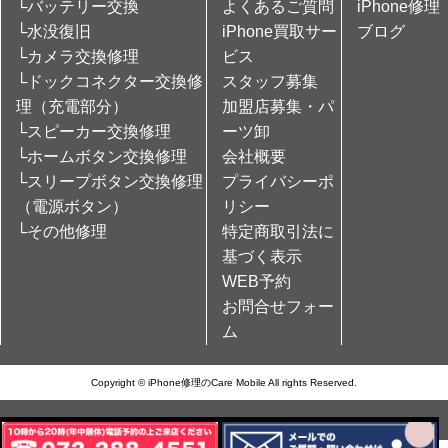
└バッテリー交換
よくあるご質問
iPhone修理
└水没復旧
iPhone買取サー
ブログ
└カメラ交換修理
ビス
└ドックコネクター交換修
スタッフ募集
理（充電部分）
加盟店募集・パ
└スピーカー交換修理
ーツ卸
└ホームボタン交換修理
会社概要
└スリープボタン交換修理
プライバシーポ
（電源ボタン）
リシー
└その他修理
特定商取引法に
基づく表示
WEB予約
お問合せフォー
ム
Copyright © iPhone修理のCare Mobile All rights Reserved.