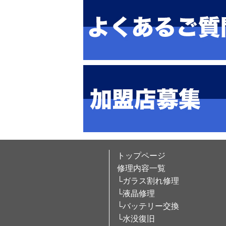
トップページ
修理内容一覧
└ガラス割れ修理
└液晶修理
└バッテリー交換
└水没復旧