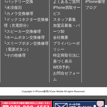
└バッテリー交換
よくあるご質問
iPhone修理
└水没復旧
iPhone買取サー
ブログ
└カメラ交換修理
ビス
└ドックコネクター交換修
スタッフ募集
理（充電部分）
加盟店募集・パ
└スピーカー交換修理
ーツ卸
└ホームボタン交換修理
会社概要
└スリープボタン交換修理
プライバシーポ
（電源ボタン）
リシー
└その他修理
特定商取引法に
基づく表示
WEB予約
お問合せフォー
ム
Copyright © iPhone修理のCare Mobile All rights Reserved.