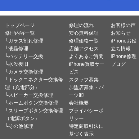
トップページ
修理の流れ
お客様の声
修理内容一覧
安心無料保証
お知らせ
└ガラス割れ修理
修理価格一覧
iPhoneお役
└液晶修理
店舗アクセス
立ち情報
└バッテリー交換
よくあるご質問
iPhone修理
└水没復旧
iPhone買取サー
ブログ
└カメラ交換修理
ビス
└ドックコネクター交換修
スタッフ募集
理（充電部分）
加盟店募集・パ
└スピーカー交換修理
ーツ卸
└ホームボタン交換修理
会社概要
└スリープボタン交換修理
プライバシーポ
（電源ボタン）
リシー
└その他修理
特定商取引法に
基づく表示