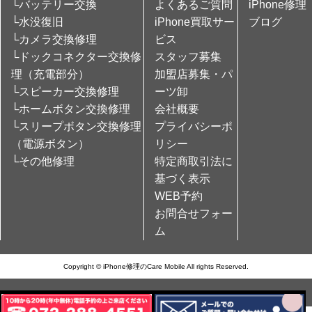
└バッテリー交換
よくあるご質問
iPhone修理
└水没復旧
iPhone買取サー
ブログ
└カメラ交換修理
ビス
└ドックコネクター交換修
スタッフ募集
理（充電部分）
加盟店募集・パ
└スピーカー交換修理
ーツ卸
└ホームボタン交換修理
会社概要
└スリープボタン交換修理
プライバシーポ
（電源ボタン）
リシー
└その他修理
特定商取引法に
基づく表示
WEB予約
お問合せフォー
ム
Copyright © iPhone修理のCare Mobile All rights Reserved.