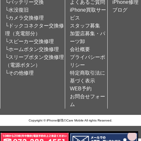
└バッテリー交換
よくあるご質問
iPhone修理
└水没復旧
iPhone買取サー
ブログ
└カメラ交換修理
ビス
└ドックコネクター交換修
スタッフ募集
理（充電部分）
加盟店募集・パ
└スピーカー交換修理
ーツ卸
└ホームボタン交換修理
会社概要
└スリープボタン交換修理
プライバシーポ
（電源ボタン）
リシー
└その他修理
特定商取引法に
基づく表示
WEB予約
お問合せフォー
ム
Copyright © iPhone修理のCare Mobile All rights Reserved.