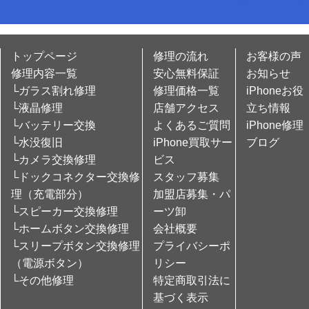
トップページ
修理の流れ
お客様の声
修理内容一覧
安心無料保証
お知らせ
└ガラス割れ修理
修理価格一覧
iPhoneお役
└液晶修理
店舗アクセス
立ち情報
└バッテリー交換
よくあるご質問
iPhone修理
└水没復旧
iPhone買取サー
ブログ
└カメラ交換修理
ビス
└ドックコネクター交換修
スタッフ募集
理（充電部分）
加盟店募集・パ
└スピーカー交換修理
ーツ卸
└ホームボタン交換修理
会社概要
└スリープボタン交換修理
プライバシーポ
（電源ボタン）
リシー
└その他修理
特定商取引法に
基づく表示