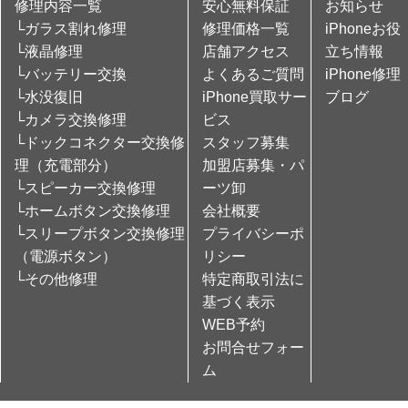
修理内容一覧
安心無料保証
お知らせ
└ガラス割れ修理
修理価格一覧
iPhoneお役
└液晶修理
店舗アクセス
立ち情報
└バッテリー交換
よくあるご質問
iPhone修理
└水没復旧
iPhone買取サー
ブログ
└カメラ交換修理
ビス
└ドックコネクター交換修
スタッフ募集
理（充電部分）
加盟店募集・パ
└スピーカー交換修理
ーツ卸
└ホームボタン交換修理
会社概要
└スリープボタン交換修理
プライバシーポ
（電源ボタン）
リシー
└その他修理
特定商取引法に
基づく表示
WEB予約
お問合せフォー
ム