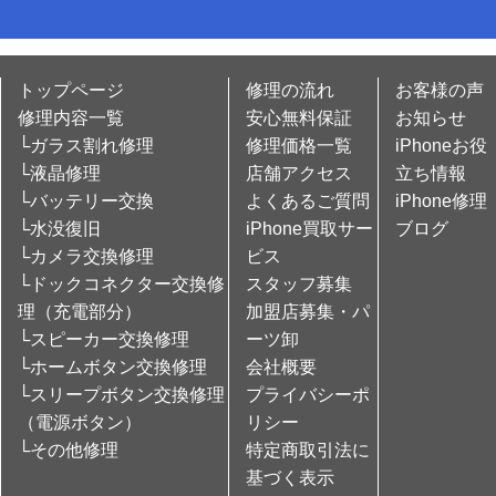
トップページ
修理の流れ
お客様の声
修理内容一覧
安心無料保証
お知らせ
└ガラス割れ修理
修理価格一覧
iPhoneお役
└液晶修理
店舗アクセス
立ち情報
└バッテリー交換
よくあるご質問
iPhone修理
└水没復旧
iPhone買取サー
ブログ
└カメラ交換修理
ビス
└ドックコネクター交換修
スタッフ募集
理（充電部分）
加盟店募集・パ
└スピーカー交換修理
ーツ卸
└ホームボタン交換修理
会社概要
└スリープボタン交換修理
プライバシーポ
（電源ボタン）
リシー
└その他修理
特定商取引法に
基づく表示