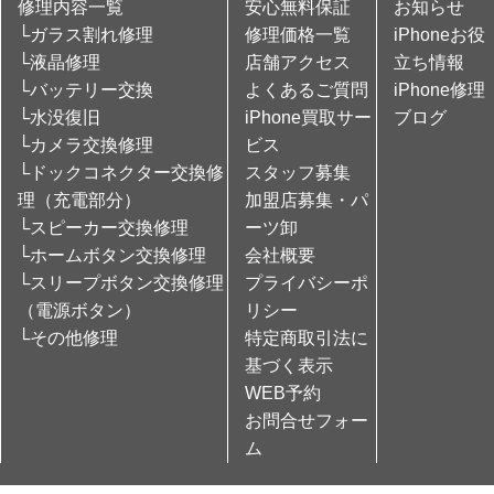
修理内容一覧
安心無料保証
お知らせ
└ガラス割れ修理
修理価格一覧
iPhoneお役
└液晶修理
店舗アクセス
立ち情報
└バッテリー交換
よくあるご質問
iPhone修理
└水没復旧
iPhone買取サー
ブログ
└カメラ交換修理
ビス
└ドックコネクター交換修
スタッフ募集
理（充電部分）
加盟店募集・パ
└スピーカー交換修理
ーツ卸
└ホームボタン交換修理
会社概要
└スリープボタン交換修理
プライバシーポ
（電源ボタン）
リシー
└その他修理
特定商取引法に
基づく表示
WEB予約
お問合せフォー
ム