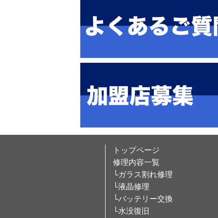
トップページ
修理内容一覧
└ガラス割れ修理
└液晶修理
└バッテリー交換
└水没復旧