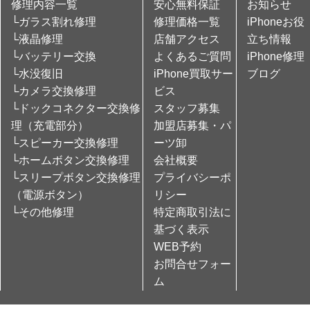
修理内容一覧
安心無料保証
お知らせ
└ガラス割れ修理
修理価格一覧
iPhoneお役
└液晶修理
店舗アクセス
立ち情報
└バッテリー交換
よくあるご質問
iPhone修理
└水没復旧
iPhone買取サー
ブログ
└カメラ交換修理
ビス
└ドックコネクター交換修
スタッフ募集
理（充電部分）
加盟店募集・パ
└スピーカー交換修理
ーツ卸
└ホームボタン交換修理
会社概要
└スリープボタン交換修理
プライバシーポ
（電源ボタン）
リシー
└その他修理
特定商取引法に
基づく表示
WEB予約
お問合せフォー
ム