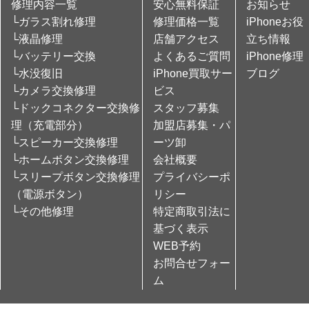
修理内容一覧
安心無料保証
お知らせ
└ガラス割れ修理
修理価格一覧
iPhoneお役
└液晶修理
店舗アクセス
立ち情報
└バッテリー交換
よくあるご質問
iPhone修理
└水没復旧
iPhone買取サー
ブログ
└カメラ交換修理
ビス
└ドックコネクター交換修
スタッフ募集
理（充電部分）
加盟店募集・パ
└スピーカー交換修理
ーツ卸
└ホームボタン交換修理
会社概要
└スリープボタン交換修理
プライバシーポ
（電源ボタン）
リシー
└その他修理
特定商取引法に
基づく表示
WEB予約
お問合せフォー
ム