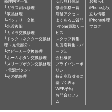
修理内容一覧
安心無料保証
お知らせ
└ガラス割れ修理
修理価格一覧
iPhoneお役
└液晶修理
店舗アクセス
立ち情報
└バッテリー交換
よくあるご質問
iPhone修理
└水没復旧
iPhone買取サー
ブログ
└カメラ交換修理
ビス
└ドックコネクター交換修
スタッフ募集
理（充電部分）
加盟店募集・パ
└スピーカー交換修理
ーツ卸
└ホームボタン交換修理
会社概要
└スリープボタン交換修理
プライバシーポ
（電源ボタン）
リシー
└その他修理
特定商取引法に
基づく表示
WEB予約
お問合せフォー
ム