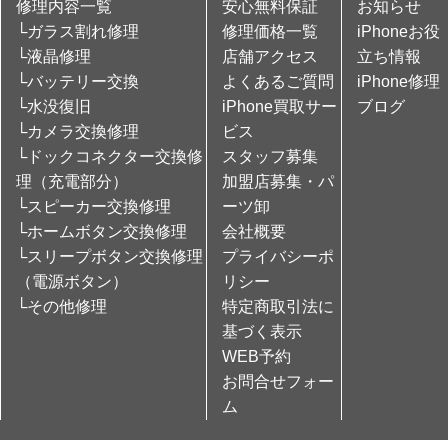
修理内容一覧
安心無料保証
お知らせ
└ガラス割れ修理
修理価格一覧
iPhoneお役
└液晶修理
店舗アクセス
立ち情報
└バッテリー交換
よくあるご質問
iPhone修理
└水没復旧
iPhone買取サー
ブログ
└カメラ交換修理
ビス
└ドックコネクター交換修
スタッフ募集
理（充電部分）
加盟店募集・パ
└スピーカー交換修理
ーツ卸
└ホームボタン交換修理
会社概要
└スリープボタン交換修理
プライバシーポ
（電源ボタン）
リシー
└その他修理
特定商取引法に
基づく表示
WEB予約
お問合せフォー
ム