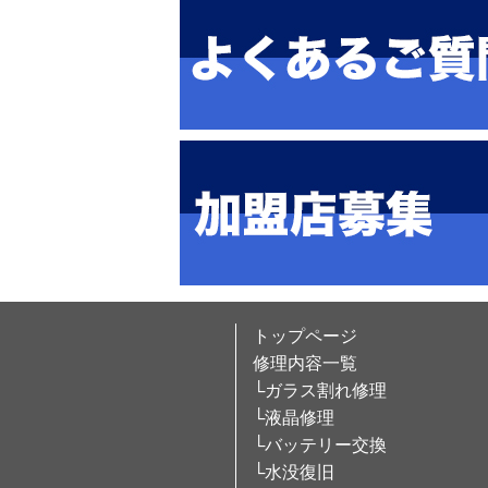
トップページ
修理内容一覧
└ガラス割れ修理
└液晶修理
└バッテリー交換
└水没復旧