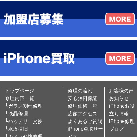
トップページ
修理の流れ
お客様の声
修理内容一覧
安心無料保証
お知らせ
└ガラス割れ修理
修理価格一覧
iPhoneお役
└液晶修理
店舗アクセス
立ち情報
└バッテリー交換
よくあるご質問
iPhone修理
└水没復旧
iPhone買取サー
ブログ
└カメラ交換修理
ビス