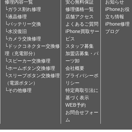
修理内容一覧
安心無料保証
お知らせ
└ガラス割れ修理
修理価格一覧
iPhoneお役
└液晶修理
店舗アクセス
立ち情報
└バッテリー交換
よくあるご質問
iPhone修理
└水没復旧
iPhone買取サー
ブログ
└カメラ交換修理
ビス
└ドックコネクター交換修
スタッフ募集
理（充電部分）
加盟店募集・パ
└スピーカー交換修理
ーツ卸
└ホームボタン交換修理
会社概要
└スリープボタン交換修理
プライバシーポ
（電源ボタン）
リシー
└その他修理
特定商取引法に
基づく表示
WEB予約
お問合せフォー
ム