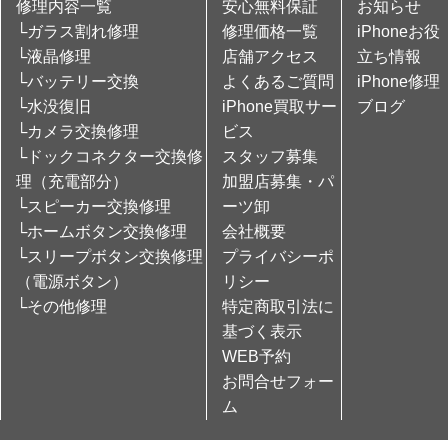
修理内容一覧
安心無料保証
お知らせ
└ガラス割れ修理
修理価格一覧
iPhoneお役
└液晶修理
店舗アクセス
立ち情報
└バッテリー交換
よくあるご質問
iPhone修理
└水没復旧
iPhone買取サー
ブログ
└カメラ交換修理
ビス
└ドックコネクター交換修
スタッフ募集
理（充電部分）
加盟店募集・パ
└スピーカー交換修理
ーツ卸
└ホームボタン交換修理
会社概要
└スリープボタン交換修理
プライバシーポ
（電源ボタン）
リシー
└その他修理
特定商取引法に
基づく表示
WEB予約
お問合せフォー
ム