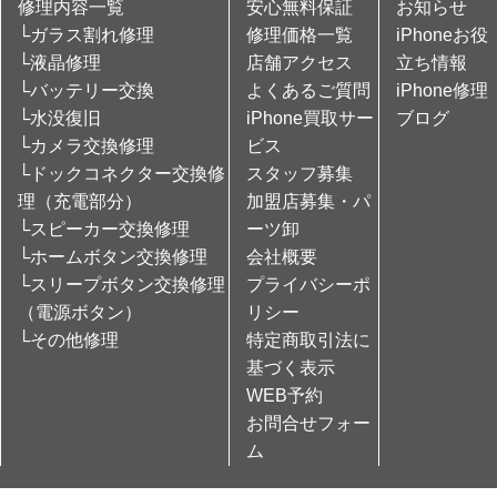
修理内容一覧
安心無料保証
お知らせ
└ガラス割れ修理
修理価格一覧
iPhoneお役
└液晶修理
店舗アクセス
立ち情報
└バッテリー交換
よくあるご質問
iPhone修理
└水没復旧
iPhone買取サー
ブログ
└カメラ交換修理
ビス
└ドックコネクター交換修
スタッフ募集
理（充電部分）
加盟店募集・パ
└スピーカー交換修理
ーツ卸
└ホームボタン交換修理
会社概要
└スリープボタン交換修理
プライバシーポ
（電源ボタン）
リシー
└その他修理
特定商取引法に
基づく表示
WEB予約
お問合せフォー
ム