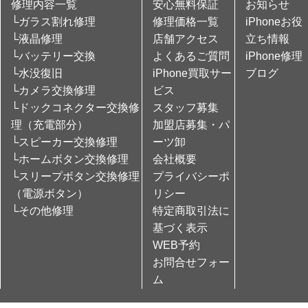
修理内容一覧
安心無料保証
お知らせ
└ガラス割れ修理
修理価格一覧
iPhoneお役
└液晶修理
店舗アクセス
立ち情報
└バッテリー交換
よくあるご質問
iPhone修理
└水没復旧
iPhone買取サー
ブログ
└カメラ交換修理
ビス
└ドックコネクター交換修
スタッフ募集
理（充電部分）
加盟店募集・パ
└スピーカー交換修理
ーツ卸
└ホームボタン交換修理
会社概要
└スリープボタン交換修理
プライバシーポ
（電源ボタン）
リシー
└その他修理
特定商取引法に
基づく表示
WEB予約
お問合せフォー
ム