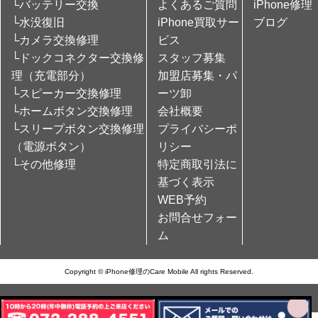
└バッテリー交換
よくあるご質問
iPhone修理
└水没復旧
iPhone買取サー
ブログ
└カメラ交換修理
ビス
└ドックコネクター交換修
スタッフ募集
理（充電部分）
加盟店募集・パ
└スピーカー交換修理
ーツ卸
└ホームボタン交換修理
会社概要
└スリープボタン交換修理
プライバシーポ
（電源ボタン）
リシー
└その他修理
特定商取引法に
基づく表示
WEB予約
お問合せフォー
ム
Copyright © iPhone修理のCare Mobile All rights Reserved.